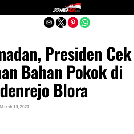
Exit mobile version
madan, Presiden Cek
aan Bahan Pokok di
denrejo Blora
March 10, 2023