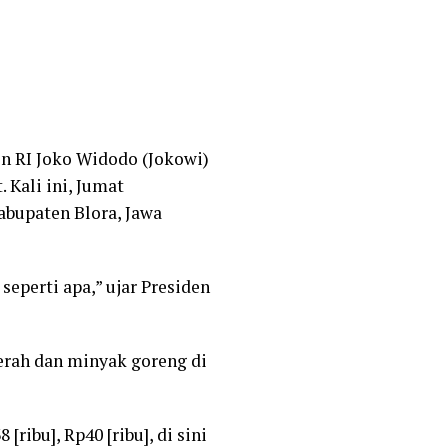
en RI Joko Widodo (Jokowi)
Kali ini, Jumat
abupaten Blora, Jawa
 seperti apa,” ujar Presiden
erah dan minyak goreng di
ribu], Rp40 [ribu], di sini