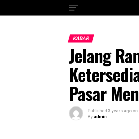
KABAR
Jelang Ra
Ketersedi
Pasar Men
Published
3 years ago
on
By
admin