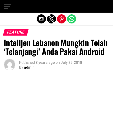
Exit mobile version
FEATURE
Intelijen Lebanon Mungkin Telah
‘Telanjangi’ Anda Pakai Android
Published
8 years ago
on
July 25, 2018
By
admin