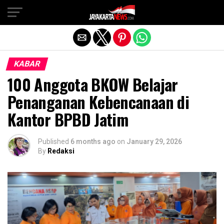
Exit mobile version
KABAR
100 Anggota BKOW Belajar
Penanganan Kebencanaan di
Kantor BPBD Jatim
Published
6 months ago
on
January 29, 2026
By
Redaksi