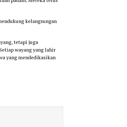
ernah padam. Mereka terus
k mendukung kelangsungan
ang, tetapi juga
Setiap wayang yang lahir
jiwa yang mendedikasikan