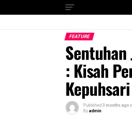
FEATURE
Sentuhan 
: Kisah Pe
Kepuhsari
Published
3 months ago
By
admin