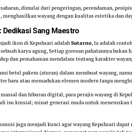
esabaran, dimulai dari pengeringan, perendaman, penipi
menghasilkan wayang dengan kualitas estetika dan daya
r: Dedikasi Sang Maestro
jadi ikon di Kepuhsari adalah
Sutarno
, Ia adalah cont
ebuah karya agung, Setiap goresan pahatannya bukan ha
idup dan pemahaman mendalam tentang karakter wayang
ami betul pakem (aturan) dalam membuat wayang, namun 
ter baru atau memadukan elemen modern tanpa menghila
assal dan hiburan digital, para perajin wayang di Kep
di isu krusial; minat generasi muda untuk meneruskan tr
romosi juga menjadi kunci agar wayang Kepuhsari dapat 