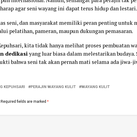
upun internasional. Namun, semangat para perajin tak p
rharap agar seni wayang ini dapat terus hidup dan lestari.
as seni, dan masyarakat memiliki peran penting untu
lalui pelatihan, pameran, maupun dukungan pemasaran.
puhsari, kita tidak hanya melihat proses pembuatan way
n dedikasi
yang luar biasa dalam melestarikan budaya. 
ukti bahwa seni tak akan pernah mati selama ada jiwa-
G KEPUHSARI
PERAJIN WAYANG KULIT
WAYANG KULIT
Required fields are marked
*