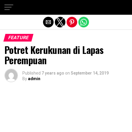
Exit mobile version
FEATURE
Potret Kerukunan di Lapas
Perempuan
Published
7 years ago
on
September 14, 2019
By
admin