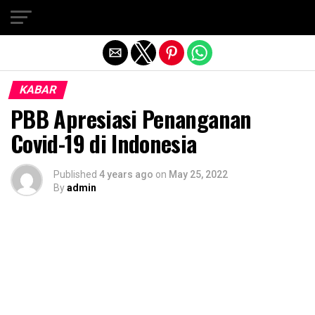
Exit mobile version
KABAR
PBB Apresiasi Penanganan
Covid-19 di Indonesia
Published
4 years ago
on
May 25, 2022
By
admin