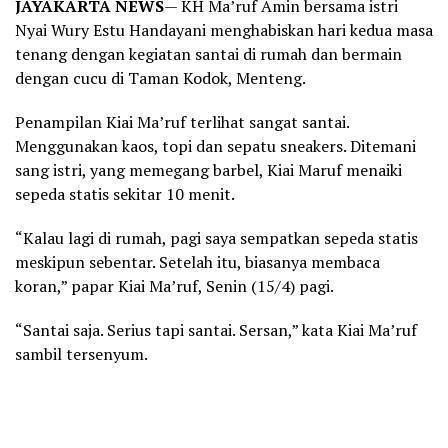
JAYAKARTA NEWS
— KH Ma’ruf Amin bersama istri
Nyai Wury Estu Handayani menghabiskan hari kedua masa
tenang dengan kegiatan santai di rumah dan bermain
dengan cucu di Taman Kodok, Menteng.
Penampilan Kiai Ma’ruf terlihat sangat santai.
Menggunakan kaos, topi dan sepatu sneakers. Ditemani
sang istri, yang memegang barbel, Kiai Maruf menaiki
sepeda statis sekitar 10 menit.
“Kalau lagi di rumah, pagi saya sempatkan sepeda statis
meskipun sebentar. Setelah itu, biasanya membaca
koran,” papar Kiai Ma’ruf, Senin (15/4) pagi.
“Santai saja. Serius tapi santai. Sersan,” kata Kiai Ma’ruf
sambil tersenyum.