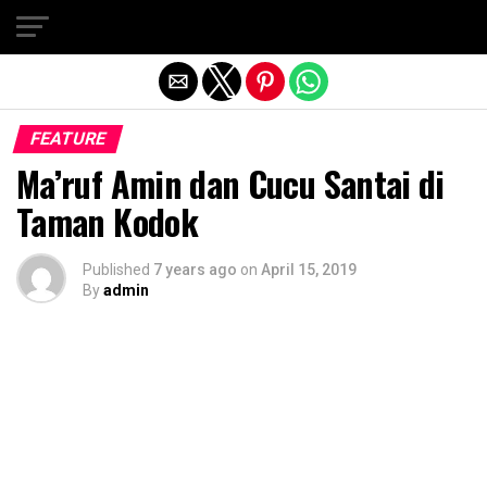
Exit mobile version
FEATURE
Ma’ruf Amin dan Cucu Santai di
Taman Kodok
Published
7 years ago
on
April 15, 2019
By
admin