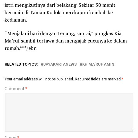
istri mengikutinya dari belakang. Sekitar 30 menit
bermain di Taman Kodok, merekapun kembali ke
kediaman.
“Menjalani hari dengan tenang, santai,” pungkas Kiai
Ma’ruf sambil tertawa dan mengajak cucunya ke dalam
rumah.***/ebn
RELATED TOPICS:
JAYAKARTANEWS
KH MA'RUF AMIN
Your email address will not be published.
Required fields are marked
*
Comment
*
Name
*