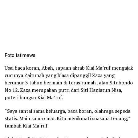
Foto istimewa
Usai baca koran, Abah, sapaan akrab Kiai Ma’ruf mengajak
cucunya Zaitunah yang biasa dipanggil Zaza yang
berumur 3 tahun bermain di teras rumah Jalan Situbondo
No 12. Zaza merupakan putri dari Siti Haniatun Nisa,
puteri bungsu Kiai Ma’ruf.
“Saya santai sama keluarga, baca koran, olahraga sepeda
statis. Main sama cucu. Kita menikmati suasana tenang,”
tambah Kiai Ma’ruf.