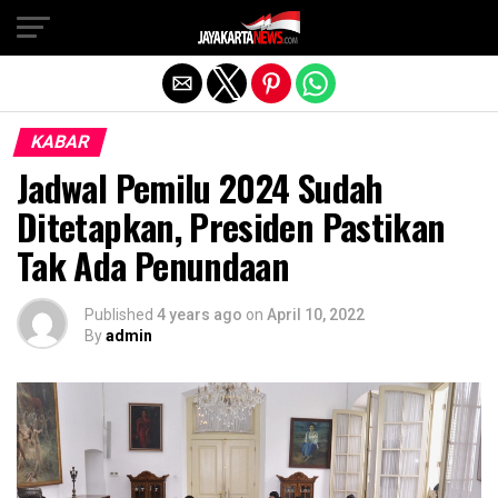
Exit mobile version
KABAR
Jadwal Pemilu 2024 Sudah
Ditetapkan, Presiden Pastikan
Tak Ada Penundaan
Published
4 years ago
on
April 10, 2022
By
admin