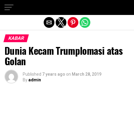
Exit mobile version
KABAR
Dunia Kecam Trumplomasi atas
Golan
Published
7 years ago
on
March 28, 2019
By
admin