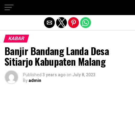
Exit mobile version
KABAR
Banjir Bandang Landa Desa
Sitiarjo Kabupaten Malang
Published
3 years ago
on
July 8, 2023
By
admin